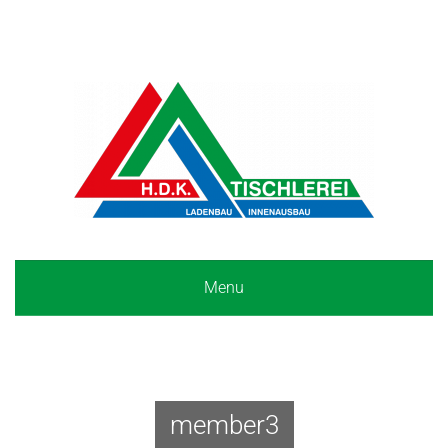
Menu
member3