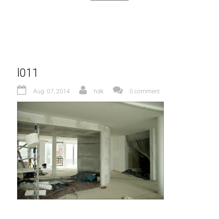
l011
Aug. 07, 2014
hdk
0 comment