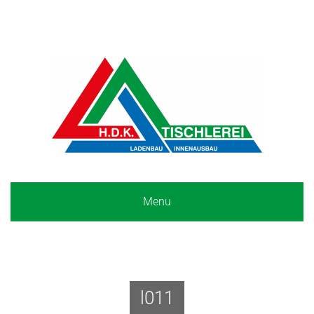
Menu
l011